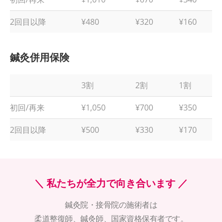
2回目以降
¥480
¥320
¥160
鍼灸併用保険
3割
2割
1割
初回/再来
¥1,050
¥700
¥350
2回目以降
¥500
¥330
¥170
＼ 私たちが全力で向き合います ／
鍼灸院・接骨院の施術者は
柔道整復師、鍼灸師、国家資格保有者です。