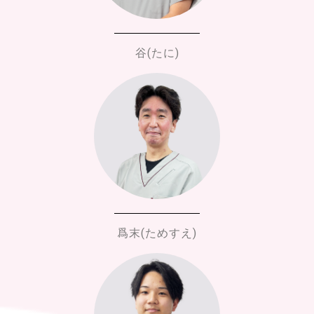
谷(たに)
爲末(ためすえ)