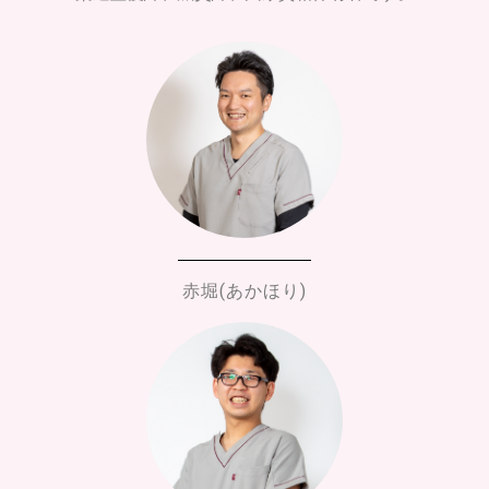
赤堀(あかほり)